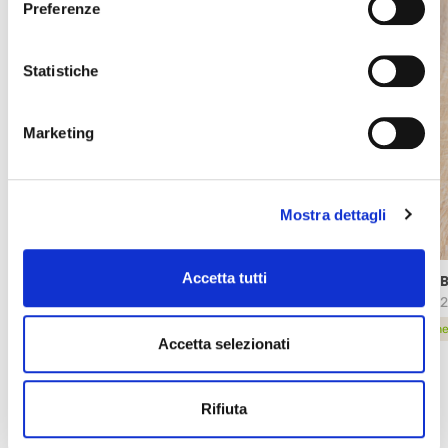
Preferenze
Statistiche
Marketing
Mostra dettagli
Accetta tutti
ARABESCHI® PISTACCHIO ROCK
ARAB
84672
1742
scheda prodotto
sche
Accetta selezionati
Rifiuta
Newsletter