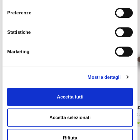
consenso
Preferenze
Statistiche
Marketing
Mostra dettagli
Accetta tutti
CRUNCHY COATINGS FRUTTI ROSSI
LE C
19432
9550
Accetta selezionati
scheda prodotto
sche
Rifiuta