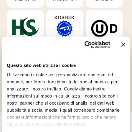
Halal
Kosher
Orthodox
Certification
Chalavi
Union Dairy
Services
Questo sito web utilizza i cookie
Utilizziamo i cookie per personalizzare contenuti ed
annunci, per fornire funzionalità dei social media e per
Richiedi informazioni
analizzare il nostro traffico. Condividiamo inoltre
informazioni sul modo in cui utilizza il nostro sito con i
nostri partner che si occupano di analisi dei dati web,
pubblicità e social media, i quali potrebbero combinarle
con altre informazioni che ha fornito loro o che hanno
raccolto dal suo utilizzo dei loro servizi.
Altri prodotti che potrebbero