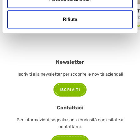
PASTA CLASSICA PANNACOTTA
PAST
54772
8500
Rifiuta
scheda prodotto
sche
Newsletter
Iscriviti alla newsletter per scoprire le novità aziendali
ISCRIVITI
Contattaci
Per informazioni, segnalazioni o curiosità non esitate a
contattarci.