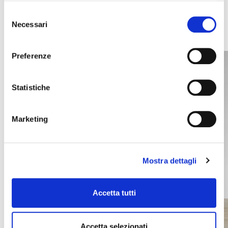
interessarti
Selezione
Necessari
del
consenso
Preferenze
Statistiche
Marketing
Mostra dettagli
Accetta tutti
Accetta selezionati