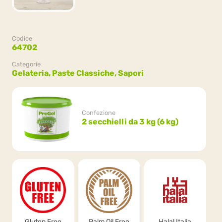
Codice
64702
Categorie
Gelateria,
Paste Classiche,
Sapori
Confezione
2 secchielli da 3 kg (6 kg)
Gluten Free
Palm Oil Free
Halal Italia