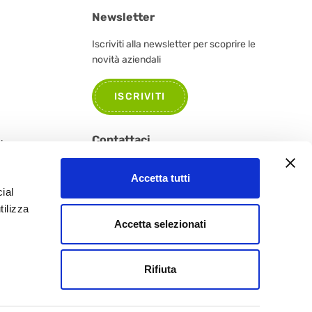
Newsletter
Iscriviti alla newsletter per scoprire le
novità aziendali
ISCRIVITI
Contattaci
tione e
Per informazioni, segnalazioni o curiosità
Accetta tutti
non esitate a contattarci.
ial
tilizza
CONTATTACI
Accetta selezionati
Rifiuta