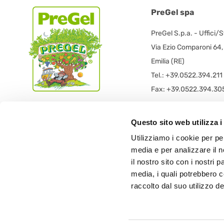
PreGel spa
PreGel S.p.a. - Uffici/
Via Ezio Comparoni 64
Emilia (RE)
Tel.: +39.0522.394.211
Fax: +39.0522.394.30
PreGel S.p.a. - Sede L
Questo sito web utilizza i
PRE GEL spa con socio
Utilizziamo i cookie per pe
Via 11 Settembre 2001 
media e per analizzare il n
42019 Scandiano (RE) -
il nostro sito con i nostri 
media, i quali potrebbero 
raccolto dal suo utilizzo dei