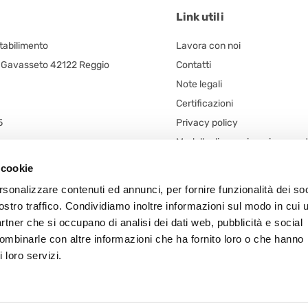
Link utili
Stabilimento
Lavora con noi
, Gavasseto 42122 Reggio
Contatti
Note legali
Certificazioni
5
Privacy policy
Modello di organizzazione ges
egale
controllo (d. lgs. n. 231/2001)
 cookie
 unico
Codice Etico
rsonalizzare contenuti ed annunci, per fornire funzionalità dei soc
n. 5/A
Procedura Whistleblowing
ostro traffico. Condividiamo inoltre informazioni sul modo in cui u
 Frazione Arceto (Italy)
Segnalazioni – Whistleblowing
partner che si occupano di analisi dei dati web, pubblicità e social
Informativa Whistleblowing
combinarle con altre informazioni che ha fornito loro o che hanno
 loro servizi.