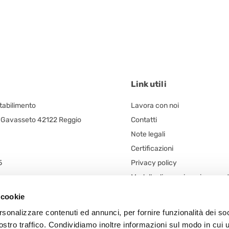
Link utili
Stabilimento
Lavora con noi
, Gavasseto 42122 Reggio
Contatti
Note legali
Certificazioni
5
Privacy policy
Modello di organizzazione ges
egale
controllo (d. lgs. n. 231/2001)
 cookie
 unico
Codice Etico
rsonalizzare contenuti ed annunci, per fornire funzionalità dei soc
n. 5/A
Procedura Whistleblowing
ostro traffico. Condividiamo inoltre informazioni sul modo in cui u