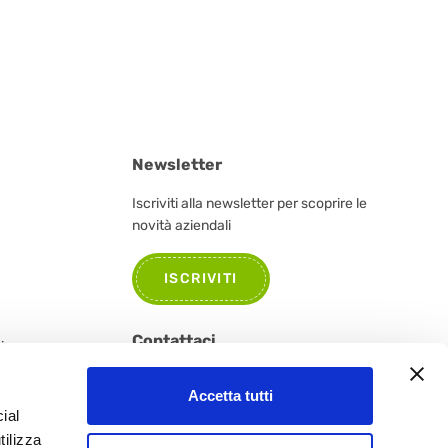
Newsletter
Iscriviti alla newsletter per scoprire le
novità aziendali
ISCRIVITI
Contattaci
tione e
Per informazioni, segnalazioni o curiosità
Accetta tutti
non esitate a contattarci.
ial
tilizza