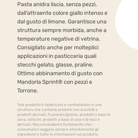
Pasta anidra liscia, senza pezzi,
dall’attraente colore giallo intenso e
dal gusto di limone. Garantisce una
struttura sempre morbida, anche a
temperature negative di vetrina.
Consigliato anche per molteplici
applicazioni in pasticceria quali
stecchi gelato, glasse, praline.
Ottimo abbinamento di gusto con
Mandorla Sprint® con pezzi e
Torrone.
Tale prodotto è fabbricato e confezionato in una
struttura che contiene prodotti con arachidi e
prodotti derivati, frumento/glutine, prodotti a base di
uova, latticini, prodotti a base di soia e di noci e
derivati. Raccomandiamo fortemente che i
consumatori leggano sempre attentamente gli
ingredienti e tutte le informazioni sul prodotto.