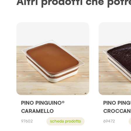
Altri prodotti che potr
PINO PINGUINO®
PINO PIN
CARAMELLO
CROCCAN
97602
scheda prodotto
69472