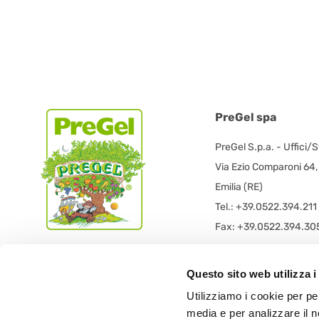
PreGel spa
PreGel S.p.a. - Uffici/
Via Ezio Comparoni 64
Emilia (RE)
Tel.: +39.0522.394.211
Fax: +39.0522.394.30
PreGel S.p.a. - Sede L
Questo sito web utilizza i
PRE GEL spa con socio
Utilizziamo i cookie per pe
Via 11 Settembre 2001 
media e per analizzare il n