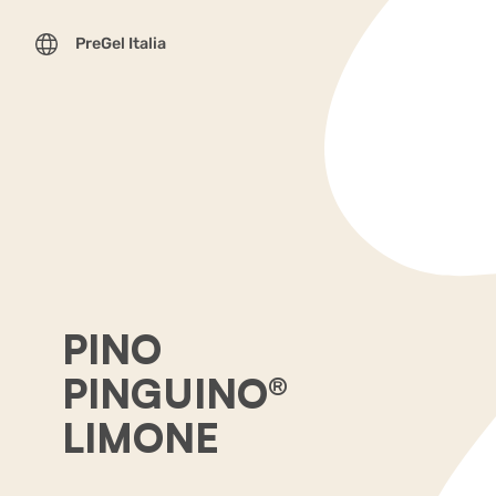
PreGel Italia
PINO
PINGUINO®
LIMONE