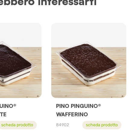
ebbero interessarti
GUINO®
PINO PINGUINO®
TE
WAFFERINO
scheda prodotto
84902
scheda prodotto