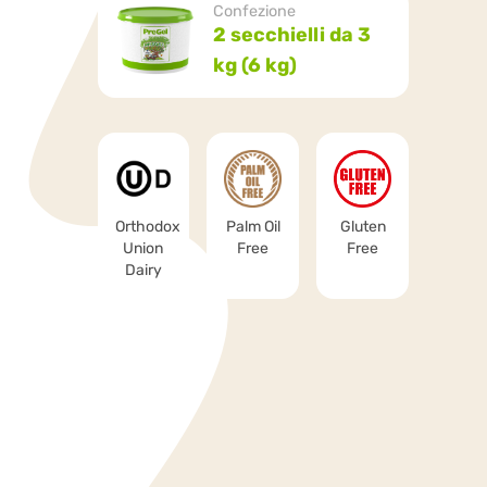
Confezione
2 secchielli da 3
kg (6 kg)
Orthodox
Palm Oil
Gluten
Union
Free
Free
Dairy