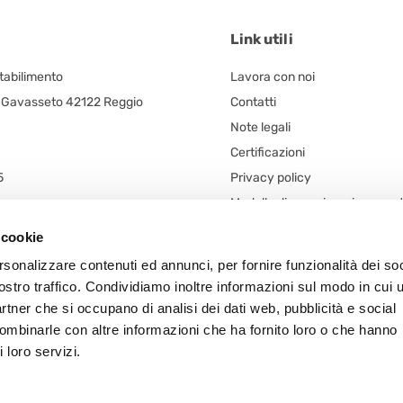
Link utili
Stabilimento
Lavora con noi
, Gavasseto 42122 Reggio
Contatti
Note legali
Certificazioni
5
Privacy policy
Modello di organizzazione ges
egale
controllo (d. lgs. n. 231/2001)
 cookie
 unico
Codice Etico
rsonalizzare contenuti ed annunci, per fornire funzionalità dei soc
n. 5/A
Procedura Whistleblowing
ostro traffico. Condividiamo inoltre informazioni sul modo in cui u
 Frazione Arceto (Italy)
Segnalazioni – Whistleblowing
partner che si occupano di analisi dei dati web, pubblicità e social
Informativa Whistleblowing
combinarle con altre informazioni che ha fornito loro o che hanno
 loro servizi.