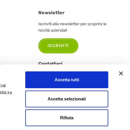
Newsletter
Iscriviti alla newsletter per scoprire le
novità aziendali
ISCRIVITI
Contattaci
tione e
Per informazioni, segnalazioni o curiosità
Accetta tutti
non esitate a contattarci.
ial
tilizza
CONTATTACI
Accetta selezionati
Rifiuta