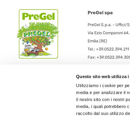
PreGel spa
PreGel S.p.a. - Uffici/
Via Ezio Comparoni 64
Emilia (RE)
Tel.: +39.0522.394.211
Fax: +39.0522.394.30
PreGel S.p.a. - Sede L
Questo sito web utilizza i
PRE GEL spa con socio
Utilizziamo i cookie per pe
Via 11 Settembre 2001 
media e per analizzare il n
42019 Scandiano (RE) -
il nostro sito con i nostri 
media, i quali potrebbero 
raccolto dal suo utilizzo dei