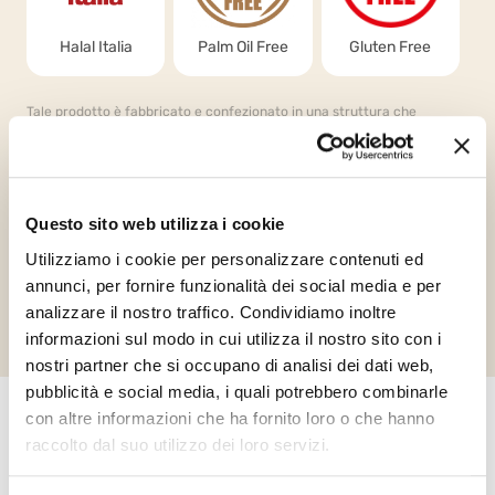
Halal Italia
Palm Oil Free
Gluten Free
Tale prodotto è fabbricato e confezionato in una struttura che
contiene prodotti con arachidi e prodotti derivati, frumento/glutine,
prodotti a base di uova, latticini, prodotti a base di soia e di noci e
derivati. Raccomandiamo fortemente che i consumatori leggano
sempre attentamente gli ingredienti e tutte le informazioni sul
prodotto.
Questo sito web utilizza i cookie
Utilizziamo i cookie per personalizzare contenuti ed
Richiedi informazioni
annunci, per fornire funzionalità dei social media e per
analizzare il nostro traffico. Condividiamo inoltre
informazioni sul modo in cui utilizza il nostro sito con i
nostri partner che si occupano di analisi dei dati web,
pubblicità e social media, i quali potrebbero combinarle
con altre informazioni che ha fornito loro o che hanno
raccolto dal suo utilizzo dei loro servizi.
Altri prodotti che potrebbero
interessarti