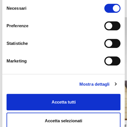
Selezione
Necessari
del
consenso
Preferenze
Statistiche
Marketing
Mostra dettagli
Accetta tutti
Accetta selezionati
BASE NATURAL FRUIT ZERO E
BASE