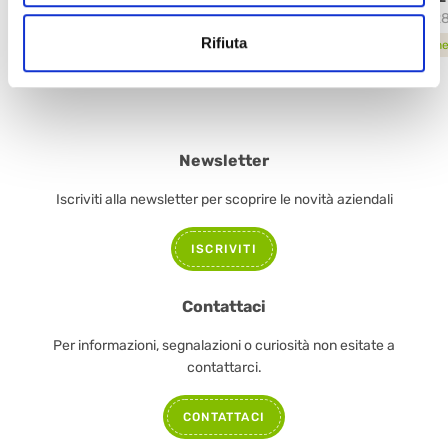
54528
3182
Rifiuta
scheda prodotto
sche
Newsletter
Iscriviti alla newsletter per scoprire le novità aziendali
ISCRIVITI
Contattaci
Per informazioni, segnalazioni o curiosità non esitate a
contattarci.
CONTATTACI