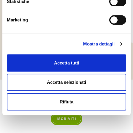
Statistiche
Ottenimento Certificazione ISO
14001:2015
Marketing
Siamo consapevoli che il rispetto e la tutela
dell’ambiente siano elementi essenziali per il successo…
Mostra dettagli
TUTTE LE NOTIZIE
Accetta tutti
Accetta selezionati
Newsletter
Rifiuta
Iscriviti alla newsletter per scoprire le novità aziendali
ISCRIVITI