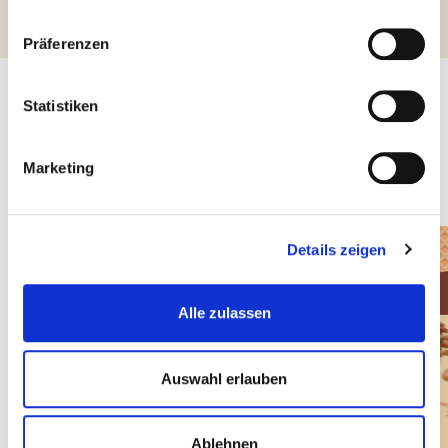
Präferenzen
Statistiken
Andere Produkte, die Sie
interessieren könnten
Marketing
Details zeigen
Alle zulassen
Auswahl erlauben
Ablehnen