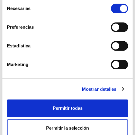
Selección
Necesarias
de
consentimiento
Preferencias
YOGGI® CON FERMENTI
YOGGIGRANITA
LATTICI
60204
Estadística
4224
ficha del producto
ficha del producto
Marketing
Mostrar detalles
Permitir todas
Permitir la selección
YOGUR LIGHT
YOGUR LIGHT STEVIA