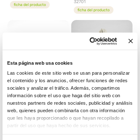
32701
ficha del producto
ficha del producto
Esta página web usa cookies
Las cookies de este sitio web se usan para personalizar
el contenido y los anuncios, ofrecer funciones de redes
TENERISSIMO YOGUR
YOGGI®
sociales y analizar el tráfico. Además, compartimos
64321
04204
información sobre el uso que haga del sitio web con
nuestros partners de redes sociales, publicidad y análisis
ficha del producto
ficha del producto
web, quienes pueden combinarla con otra información
que les haya proporcionado o que hayan recopilado a
partir del uso que haya hecho de sus servicios.