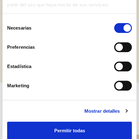
partir del uso que haya hecho de sus servicios.
Selección
Gluten Free
Vegan
Necesarias
de
consentimiento
Preferencias
Solicitar información
Estadística
Marketing
Otros productos que pueden
Mostrar detalles
interesarle
Permitir todas