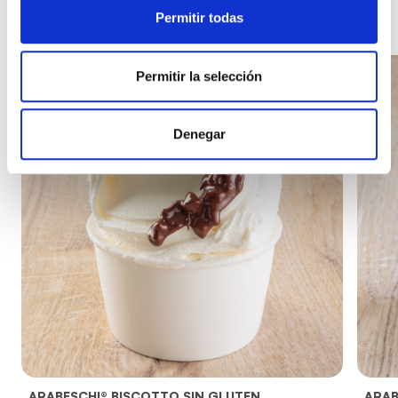
Permitir todas
Permitir la selección
Denegar
ARABESCHI® BISCOTTO SIN GLUTEN
ARAB