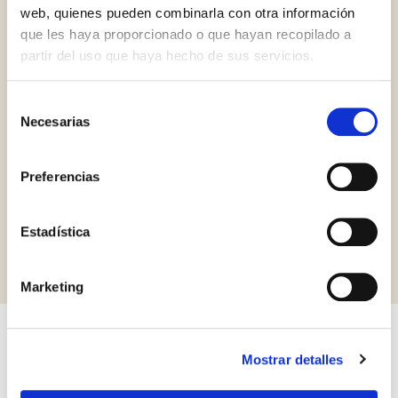
web, quienes pueden combinarla con otra información
que les haya proporcionado o que hayan recopilado a
partir del uso que haya hecho de sus servicios.
Selección
Necesarias
de
Palm Oil Free
Vegan
consentimiento
Preferencias
Solicitar información
Estadística
Marketing
Otros productos que pueden
Mostrar detalles
interesarle