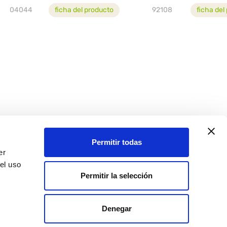
04044
ficha del producto
92108
ficha del
cto con
ación,
Permitir todas
er
el uso
Permitir la selección
Denegar