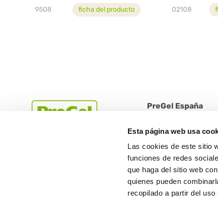
9508
ficha del producto
02108
PreGel España
Terrassa (08223 Barce
Esta página web usa cook
calle Miño, número 122
Las cookies de este sitio 
nave D (Polígono industr
funciones de redes sociale
Tel. +34 9381333 92
que haga del sitio web con
quienes pueden combinarla
recopilado a partir del us