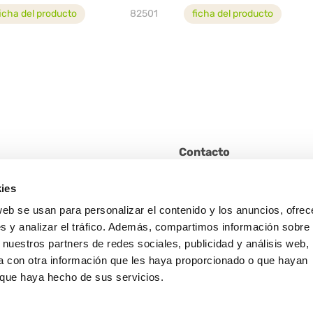
ficha del producto
82501
ficha del producto
Contacto
No dude en ponerse en conta
lona)
ies
nosotros para solicitar inform
informes o curiosidades.
web se usan para personalizar el contenido y los anuncios, ofrec
ial Park del Vallés)
s y analizar el tráfico. Además, compartimos información sobre 
 nuestros partners de redes sociales, publicidad y análisis web,
CONTACTO
 con otra información que les haya proporcionado o que hayan
o que haya hecho de sus servicios.