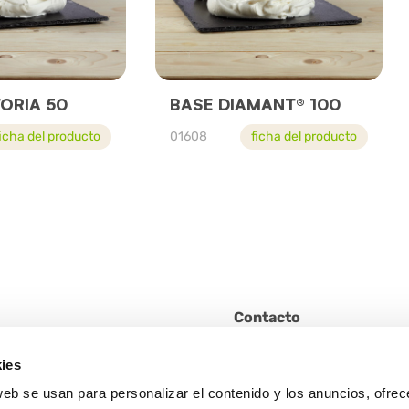
ORIA 50
BASE DIAMANT® 100
ficha del producto
01608
ficha del producto
Contacto
No dude en ponerse en conta
lona)
ies
nosotros para solicitar inform
web se usan para personalizar el contenido y los anuncios, ofrec
informes o curiosidades.
ial Park del Vallés)