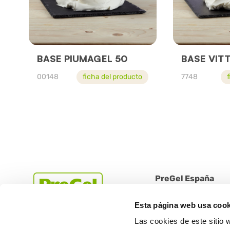
BASE PIUMAGEL 50
BASE VITT
00148
ficha del producto
7748
PreGel España
Terrassa (08223 Barce
Esta página web usa cook
calle Miño, número 122
Las cookies de este sitio 
nave D (Polígono industr