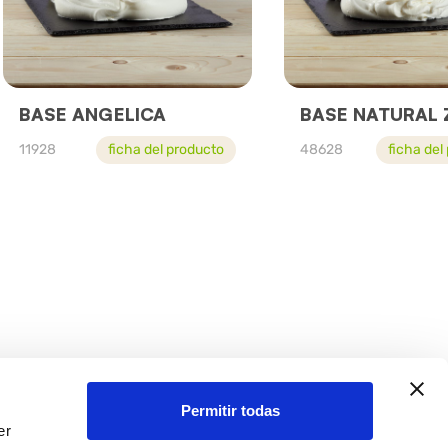
BASE ANGELICA
BASE NATURAL 
11928
ficha del producto
48628
ficha del
cto con
ación,
Permitir todas
er