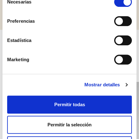
Necesarias
de
Solicitar información
consentimiento
Preferencias
Estadística
Otros productos que pueden
interesarle
Marketing
Mostrar detalles
Permitir todas
Permitir la selección