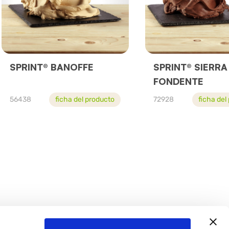
SPRINT® BANOFFE
SPRINT® SIERR
FONDENTE
56438
ficha del producto
72928
ficha del
cto con