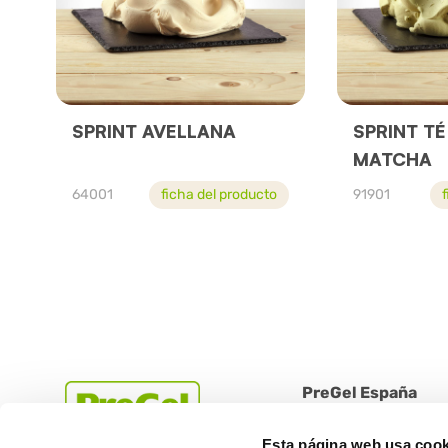
SPRINT AVELLANA
SPRINT TÉ
MATCHA
64001
ficha del producto
91901
PreGel España
Terrassa (08223 Barce
Esta página web usa cook