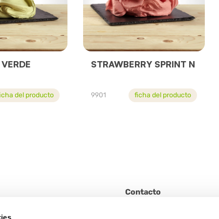
 VERDE
STRAWBERRY SPRINT N
ficha del producto
9901
ficha del producto
Contacto
No dude en ponerse en conta
lona)
ies