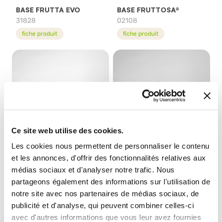
BASE FRUTTA EVO
BASE FRUTTOSA®
31828
02108
fiche produit
fiche produit
Ce site web utilise des cookies.
Les cookies nous permettent de personnaliser le contenu
BASE GRANFRUTTOSA
BASE LIMONE 50
et les annonces, d'offrir des fonctionnalités relatives aux
23908
04044
médias sociaux et d'analyser notre trafic. Nous
fiche produit
fiche produit
partageons également des informations sur l'utilisation de
notre site avec nos partenaires de médias sociaux, de
publicité et d'analyse, qui peuvent combiner celles-ci
avec d'autres informations que vous leur avez fournies