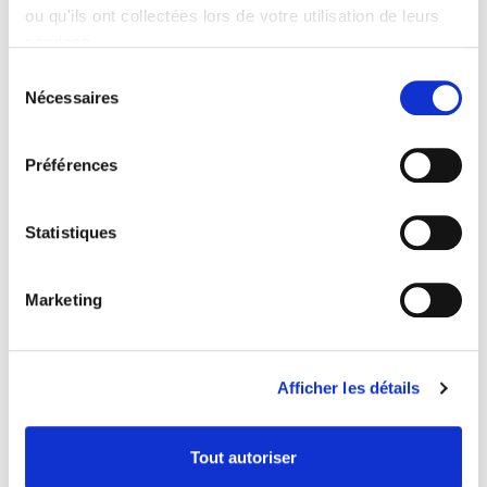
ou qu'ils ont collectées lors de votre utilisation de leurs
services.
Sélection
Nécessaires
du
consentement
Préférences
BASE NATURAL FRUIT
BASE TUTTIFRUTTI
ZERO E
82501
54528
Statistiques
fiche produit
fiche produit
Marketing
Afficher les détails
Tout autoriser