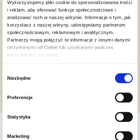
Wykorzystujemy pliki cookie do spersonalizowania treści
Chalavi
i reklam, aby oferować funkcje społecznościowe i
analizować ruch w naszej witrynie. Informacje o tym, jak
korzystasz z naszej witryny, udostępniamy partnerom
społecznościowym, reklamowym i analitycznym.
Partnerzy mogą połączyć te informacje z innymi danymi
otrzymanymi od Ciebie lub uzyskanymi podczas
korzystania z ich usług.
Gluten Free
Wybór
Niezbędne
zgody
Żądanie informacji
Preferencje
Statystyka
Inne produkty, które mogą Cię
Marketing