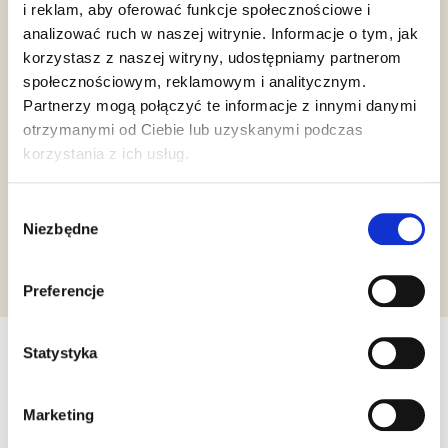
i reklam, aby oferować funkcje społecznościowe i
analizować ruch w naszej witrynie. Informacje o tym, jak
korzystasz z naszej witryny, udostępniamy partnerom
społecznościowym, reklamowym i analitycznym.
Partnerzy mogą połączyć te informacje z innymi danymi
otrzymanymi od Ciebie lub uzyskanymi podczas
Gluten Free
korzystania z ich usług.
Wybór
Niezbędne
Żądanie informacji
zgody
Preferencje
Statystyka
Inne produkty, które mogą Cię
zainteresować
Marketing