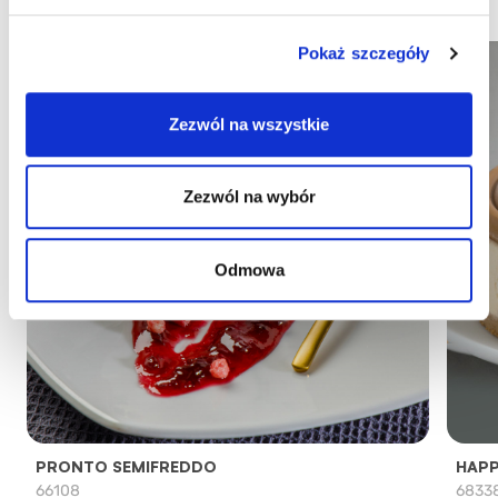
Pokaż szczegóły
Zezwól na wszystkie
Zezwól na wybór
Odmowa
PRONTO SEMIFREDDO
HAPP
66108
6833