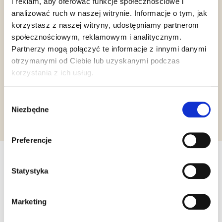
i reklam, aby oferować funkcje społecznościowe i
analizować ruch w naszej witrynie. Informacje o tym, jak
korzystasz z naszej witryny, udostępniamy partnerom
społecznościowym, reklamowym i analitycznym.
Partnerzy mogą połączyć te informacje z innymi danymi
Gluten Free
Vegan
otrzymanymi od Ciebie lub uzyskanymi podczas
korzystania z ich usług.
Żądanie informacji
Wybór
Niezbędne
zgody
Preferencje
Statystyka
Inne produkty, które mogą Cię
zainteresować
Marketing