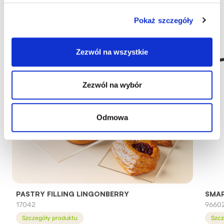
Pokaż szczegóły
Zezwól na wszystkie
Zezwól na wybór
Odmowa
PASTRY FILLING LINGONBERRY
SMAR
17042
9660
Szczegóły produktu
Szcz