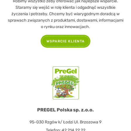
Robimy wszystko żeby oferować jak najlepsze wsparcie.
Staramy się wejść w rolę klienta i odgadnąć wszystkie
życzenia i potrzeby. Chcemy być wiarygodnym doradcą w
sprawach związanych z produktami, dostawami, informacjami
o rynku oraz innowacjach.
WSPARCIE KLIENTA
PREGEL Polska sp. z.o.o.
95-030 Rzgów k/ Łodzi Ul. Brzozowa 9
Telefon: 42 214 22 22