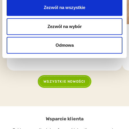
Zezwól na wszystkie
Zezwól na wybór
Sigep 2025
Odmowa
Z wielkim entuzjazmem ogłaszamy nasz udział w 46.
edycji SIGEP. Od 18 do 22 stycznia…
WSZYSTKIE NOWOŚCI
Wsparcie klienta