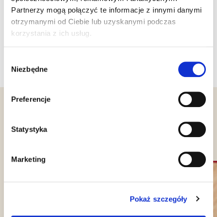
internetową!
Partnerzy mogą połączyć te informacje z innymi danymi
otrzymanymi od Ciebie lub uzyskanymi podczas
korzystania z ich usług.
21/04/2022
Wybór
Niezbędne
zgody
Preferencje
Inne wiadomości, które
Statystyka
mogą Cię zainteresować
Marketing
Pokaż szczegóły