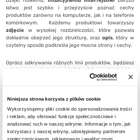
Dzięki nowemu,
intuicyjnemu interfejsowi
bardzo
łatwo jest szybko i przejrzyście poznać cechy
produktów zarówno na komputerze, jak i na telefonie
komórkowym. Każdemu produktowi towarzyszy
zdjęcie
w wysokiej rozdzielczości, które pozwala
dokładnie obejrzeć jego strukturę, oraz
opis
, który w
czytelny sposób podkreśla jego mocne strony i cechy.
Oprócz odkrywania różnych linii produktów, będziesz
mógł zapoznać się z
wartościami i zasadami
, które
stanowią podstawę naszej pracy, a także będziesz miał
okazję dowiedzieć się więcej na temat naszej firmy
dzięki miejscom poświęconym różnym obszarom
Niniejsza strona korzysta z plików cookie
działalności
, nowościom i innym. Na koniec możesz
również zajrzeć do stale aktualizowanej
książki
Wykorzystujemy pliki cookie do spersonalizowania treści
kucharskiej
, w której znajdziesz przepisy
i reklam, aby oferować funkcje społecznościowe i
przygotowane z naszych produktów, gotowe
analizować ruch w naszej witrynie. Informacje o tym, jak
zainspirować Cię nowymi pomysłami na Twoje własne
korzystasz z naszej witryny, udostępniamy partnerom
słodkie kreacje. Wystarczy, że odwiedzisz naszą stronę
społecznościowym, reklamowym i analitycznym.