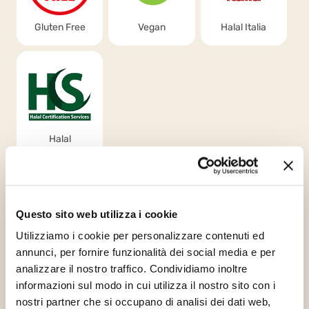
Gluten Free
Vegan
Halal Italia
Halal
Certification
Services
Tale prodotto è fabbricato e confezionato in una struttura che
Questo sito web utilizza i cookie
contiene prodotti con arachidi e prodotti derivati, frumento/glutine,
prodotti a base di uova, latticini, prodotti a base di soia e di noci e
Utilizziamo i cookie per personalizzare contenuti ed
derivati. Raccomandiamo fortemente che i consumatori leggano
sempre attentamente gli ingredienti e tutte le informazioni sul
annunci, per fornire funzionalità dei social media e per
prodotto.
analizzare il nostro traffico. Condividiamo inoltre
informazioni sul modo in cui utilizza il nostro sito con i
nostri partner che si occupano di analisi dei dati web,