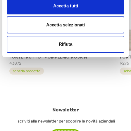
Accetta tutti
Accetta selezionati
Rifiuta
FORTEFRUTTO® POMPELMO ROSA N
FORT
43872
9276
scheda prodotto
sche
Newsletter
Iscriviti alla newsletter per scoprire le novità aziendali