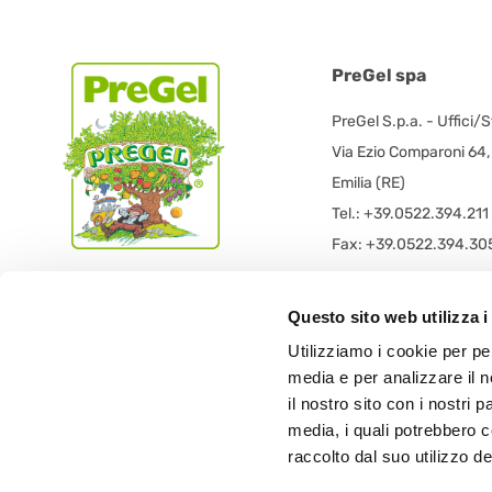
PreGel spa
PreGel S.p.a. - Uffici/
Via Ezio Comparoni 64
Emilia (RE)
Tel.: +39.0522.394.211
Fax: +39.0522.394.30
PreGel S.p.a. - Sede L
Questo sito web utilizza i
PRE GEL spa con socio
Utilizziamo i cookie per pe
Via 11 Settembre 2001 
media e per analizzare il n
42019 Scandiano (RE) -
il nostro sito con i nostri 
media, i quali potrebbero 
raccolto dal suo utilizzo dei