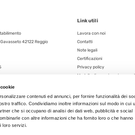
Link utili
Stabilimento
Lavora con noi
, Gavasseto 42122 Reggio
Contatti
Note legali
Certificazioni
5
Privacy policy
Modello di organizzazione ges
egale
controllo (d. lgs. n. 231/2001)
 cookie
 unico
Codice Etico
rsonalizzare contenuti ed annunci, per fornire funzionalità dei soc
n. 5/A
Procedura Whistleblowing
ostro traffico. Condividiamo inoltre informazioni sul modo in cui u
 Frazione Arceto (Italy)
Segnalazioni – Whistleblowing
partner che si occupano di analisi dei dati web, pubblicità e social
Informativa Whistleblowing
combinarle con altre informazioni che ha fornito loro o che hanno
 loro servizi.