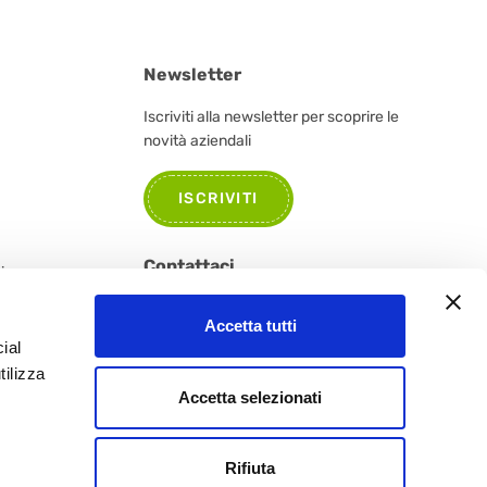
Newsletter
Iscriviti alla newsletter per scoprire le
novità aziendali
ISCRIVITI
Contattaci
tione e
Per informazioni, segnalazioni o curiosità
Accetta tutti
non esitate a contattarci.
ial
tilizza
CONTATTACI
Accetta selezionati
Rifiuta