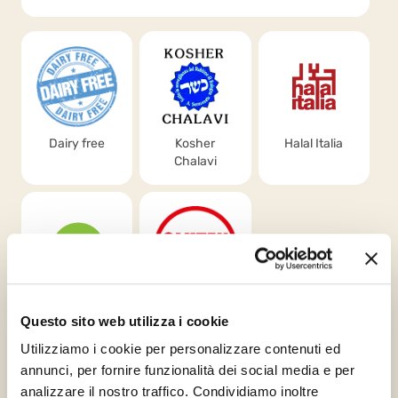
Dairy free
Kosher
Halal Italia
Chalavi
Vegan
Gluten Free
Questo sito web utilizza i cookie
Utilizziamo i cookie per personalizzare contenuti ed
Tale prodotto è fabbricato e confezionato in una struttura che
annunci, per fornire funzionalità dei social media e per
contiene prodotti con arachidi e prodotti derivati, frumento/glutine,
prodotti a base di uova, latticini, prodotti a base di soia e di noci e
analizzare il nostro traffico. Condividiamo inoltre