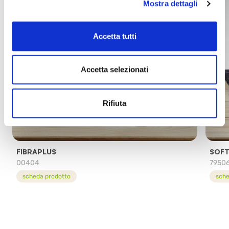
Mostra dettagli
Accetta tutti
Accetta selezionati
Rifiuta
FIBRAPLUS
SOFT
00404
7950
scheda prodotto
sche