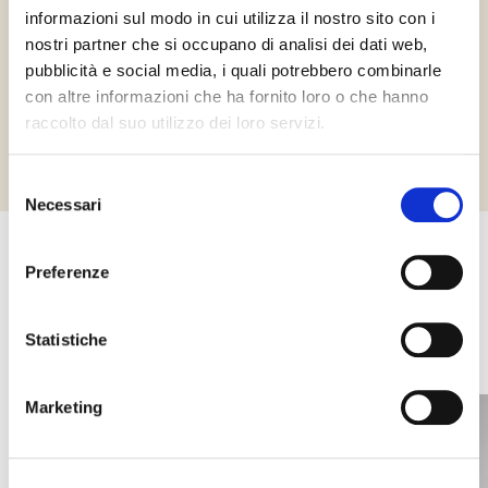
derivati. Raccomandiamo fortemente che i consumatori leggano
informazioni sul modo in cui utilizza il nostro sito con i
sempre attentamente gli ingredienti e tutte le informazioni sul
prodotto.
nostri partner che si occupano di analisi dei dati web,
pubblicità e social media, i quali potrebbero combinarle
con altre informazioni che ha fornito loro o che hanno
Richiedi informazioni
raccolto dal suo utilizzo dei loro servizi.
Selezione
Necessari
del
consenso
Preferenze
Altri prodotti che potrebbero
interessarti
Statistiche
Marketing