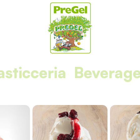
asticceria
Beverag