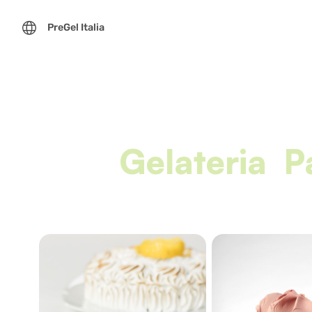
PreGel Italia
Gelateria
P