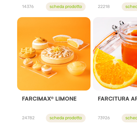
14376
scheda prodotto
22218
sched
FARCIMAX® LIMONE
FARCITURA A
24782
scheda prodotto
73926
sched