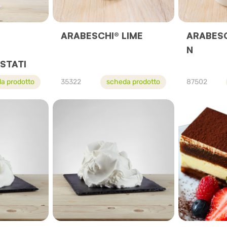
ARABESCHI® LIME
ARABESC
N
STATI
a prodotto
35322
scheda prodotto
87502