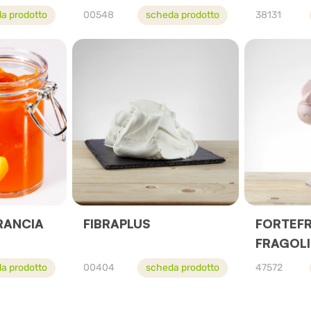
a prodotto
00548
scheda prodotto
38131
RANCIA
FIBRAPLUS
FORTEF
FRAGOLI
a prodotto
00404
scheda prodotto
47572