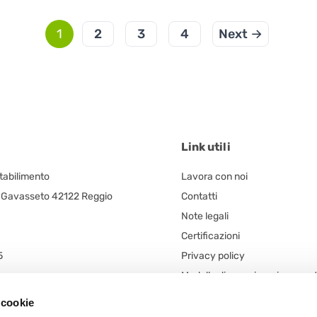
1
2
3
4
Next →
Link utili
Stabilimento
Lavora con noi
, Gavasseto 42122 Reggio
Contatti
Note legali
Certificazioni
5
Privacy policy
Modello di organizzazione ges
egale
controllo (d. lgs. n. 231/2001)
 cookie
 unico
Codice Etico