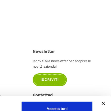
Newsletter
Iscriviti alla newsletter per scoprire le
novità aziendali
ISCRIVITI
Contattaci
tione e
Per informazioni, segnalazioni o curiosità
Accetta tutti
non esitate a contattarci.