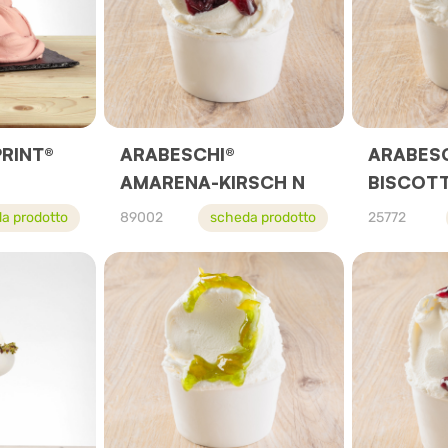
PRINT®
ARABESCHI®
ARABES
AMARENA-KIRSCH N
BISCOT
a prodotto
89002
scheda prodotto
25772