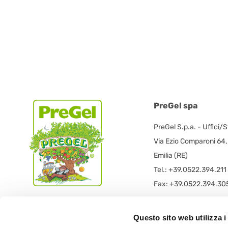
PreGel spa
PreGel S.p.a. - Uffici/
Via Ezio Comparoni 64
Emilia (RE)
Tel.: +39.0522.394.211
Fax: +39.0522.394.30
PreGel S.p.a. - Sede L
Questo sito web utilizza i
PRE GEL spa con socio