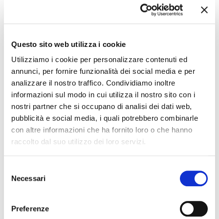
81108
22218
scheda prodotto
scheda prodotto
Questo sito web utilizza i cookie
Utilizziamo i cookie per personalizzare contenuti ed
annunci, per fornire funzionalità dei social media e per
analizzare il nostro traffico. Condividiamo inoltre
informazioni sul modo in cui utilizza il nostro sito con i
nostri partner che si occupano di analisi dei dati web,
pubblicità e social media, i quali potrebbero combinarle
con altre informazioni che ha fornito loro o che hanno
COPERTURA
COVERMAX® DECOR
raccolto dal suo utilizzo dei loro servizi.
PROFITEROLES AL
CARAMELLO
GUSTO DI CIOCCOLATO
24082
67004
Selezione
scheda prodotto
Necessari
del
scheda prodotto
consenso
Preferenze