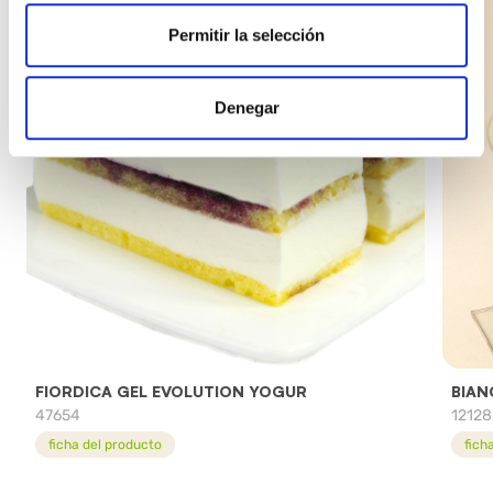
Permitir la selección
Denegar
FIORDICA GEL EVOLUTION YOGUR
BIAN
47654
12128
ficha del producto
fich