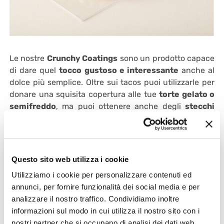
Le nostre
Crunchy Coatings
sono un prodotto capace
di dare quel
tocco gustoso e interessante
anche al
dolce più semplice. Oltre sui tacos puoi utilizzarle per
donare una squisita copertura alle tue
torte gelato o
semifreddo
, ma puoi ottenere anche degli
stecchi
gelato o monoporzioni
capaci di donare colore e
varietà alla tua vetrina. Qui vedi diversi modi per
utilizzare la nostra fresca e super estiva
Crunchy
Coatings Mango
.
Questo sito web utilizza i cookie
Utilizziamo i cookie per personalizzare contenuti ed
annunci, per fornire funzionalità dei social media e per
analizzare il nostro traffico. Condividiamo inoltre
informazioni sul modo in cui utilizza il nostro sito con i
nostri partner che si occupano di analisi dei dati web,