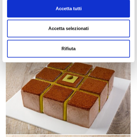
mediorientale e gusto moderno. Oppure, si può
giocare con i sapori della tradizione e proporre una
Accetta tutti
Torta Gelato Tiramisù
realizzata con la nostra
Pasta
Classica Tiramisù Veneziano
e arricchita con
Accetta selezionati
®
Arabeschi
Coffee Crunch
che dona gusto e
croccantezza.
Rifiuta