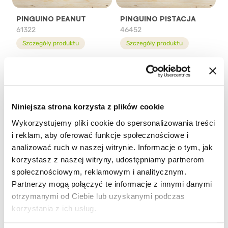
PINGUINO PEANUT
PINGUINO PISTACJA
61322
46452
Szczegóły produktu
Szczegóły produktu
Niniejsza strona korzysta z plików cookie
Wykorzystujemy pliki cookie do spersonalizowania treści
i reklam, aby oferować funkcje społecznościowe i
analizować ruch w naszej witrynie. Informacje o tym, jak
korzystasz z naszej witryny, udostępniamy partnerom
PINO PINGUINO®
PINO PINGUINO®
społecznościowym, reklamowym i analitycznym.
BIANCO
CYTRYNA
Partnerzy mogą połączyć te informacje z innymi danymi
93502
95002
otrzymanymi od Ciebie lub uzyskanymi podczas
Szczegóły produktu
Szczegóły produktu
korzystania z ich usług.