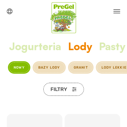
Jogurteria
Lody
Pasty
NOWY
BAZY LODY
GRANIT
LODY LEKKIE
FILTRY