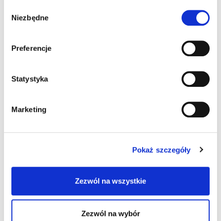
Wybór
Niezbędne
zgody
Preferencje
Statystyka
PINO PINGUINO®
PINO PINGUINO®
KARMEL
NOCCIOLINO
Marketing
97602
93402
Szczegóły produktu
Szczegóły produktu
Pokaż szczegóły
Zezwól na wszystkie
Zezwól na wybór