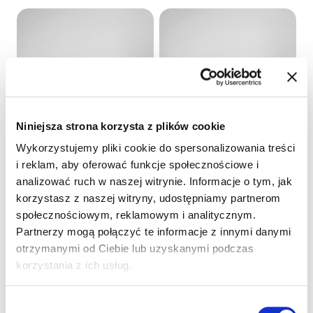
Niniejsza strona korzysta z plików cookie
Wykorzystujemy pliki cookie do spersonalizowania treści
BAZA MATILDE 100
BAZA MLECZNA
i reklam, aby oferować funkcje społecznościowe i
NATURALNA ZERO E
85308
analizować ruch w naszej witrynie. Informacje o tym, jak
48628
Szczegóły produktu
korzystasz z naszej witryny, udostępniamy partnerom
Szczegóły produktu
społecznościowym, reklamowym i analitycznym.
Partnerzy mogą połączyć te informacje z innymi danymi
otrzymanymi od Ciebie lub uzyskanymi podczas
korzystania z ich usług.
Wybór