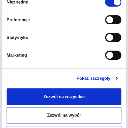
Niezbędne
zgody
Preferencje
BAZA OWOCOWA
BAZA OWOCOWA
NATURALNA ZERO E
NATURALNA ZERO WMD
Statystyka
54528
68428
Szczegóły produktu
Szczegóły produktu
Marketing
Pokaż szczegóły
Zezwól na wszystkie
Zezwól na wybór
BAZA PANNA 50
BAZA PANNA MILK 50
85208
92208