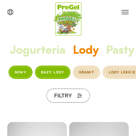
Jogurteria
Lody
Pasty
NOWY
BAZY LODY
GRANIT
LODY LEKKIE
FILTRY