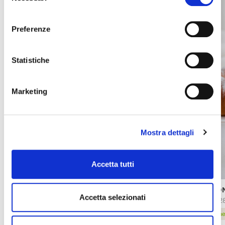
consenso
Preferenze
Statistiche
Marketing
Mostra dettagli
Accetta tutti
BASE PER CROCCANTE
PRON
Accetta selezionati
67404
9502
scheda prodotto
sche