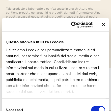
Tale prodotto è fabbricato e confezionato in una struttura che
contiene prodotti con arachidi e prodotti derivati, frumento/glutine,
prodotti a base di uova, latticini, prodotti a base di soia e di noci e
derivati. Raccomandiamo fortemente che i consumatori leggano
sempre attentamente gli ingredienti e tutte le informazioni sul
prodotto.
Questo sito web utilizza i cookie
Richiedi informazioni
Utilizziamo i cookie per personalizzare contenuti ed
annunci, per fornire funzionalità dei social media e per
analizzare il nostro traffico. Condividiamo inoltre
informazioni sul modo in cui utilizza il nostro sito con i
nostri partner che si occupano di analisi dei dati web,
pubblicità e social media, i quali potrebbero combinarle
Altri prodotti che potrebbero
con altre informazioni che ha fornito loro o che hanno
interessarti
raccolto dal suo utilizzo dei loro servizi.
Selezione
Necessari
del