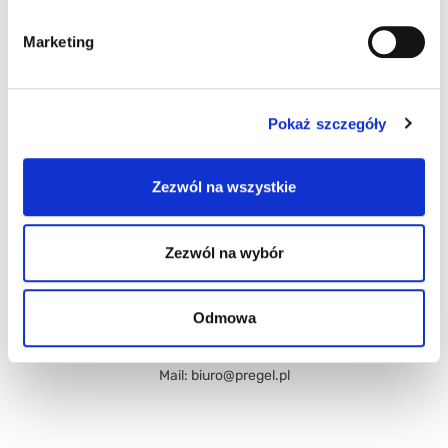
WSPARCIE KLIENTA
Marketing
Pokaż szczegóły
Zezwól na wszystkie
PREGEL Polska sp. z.o.o.
Zezwól na wybór
95-030 Rzgów k/ Łodzi Ul. Brzozowa 9
Odmowa
Telefon: 42 214 22 22
Fax: 42 214 11 77
Mail: biuro@pregel.pl