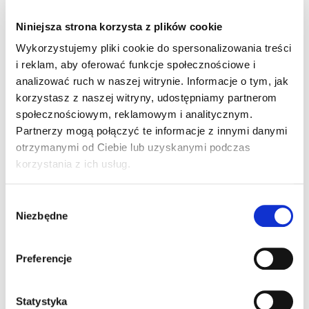
Niniejsza strona korzysta z plików cookie
Wykorzystujemy pliki cookie do spersonalizowania treści
i reklam, aby oferować funkcje społecznościowe i
analizować ruch w naszej witrynie. Informacje o tym, jak
korzystasz z naszej witryny, udostępniamy partnerom
społecznościowym, reklamowym i analitycznym.
BAZA OWOCOWA
NATURALNA ZERO WMD
Partnerzy mogą połączyć te informacje z innymi danymi
68428
otrzymanymi od Ciebie lub uzyskanymi podczas
Szczegóły produktu
korzystania z ich usług.
Wybór
Wsparcie klienta
Niezbędne
zgody
Robimy wszystko żeby oferować jak najlepsze wsparcie.
Staramy się wejść w rolę klienta i odgadnąć wszystkie
Preferencje
życzenia i potrzeby. Chcemy być wiarygodnym doradcą w
sprawach związanych z produktami, dostawami, informacjami
o rynku oraz innowacjach.
Statystyka