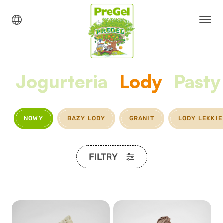
Jogurteria
Lody
Pasty
NOWY
BAZY LODY
GRANIT
LODY LEKKIE
FILTRY