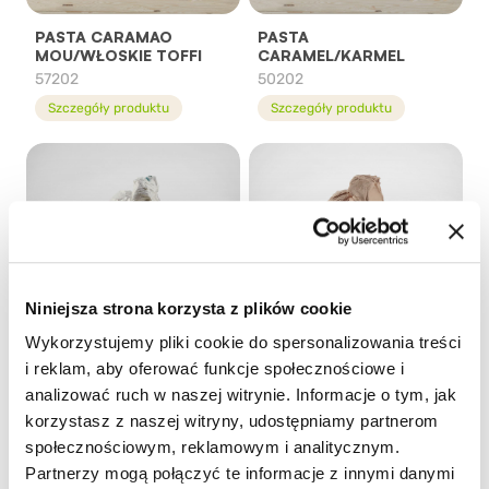
PASTA CARAMAO
PASTA
MOU/WŁOSKIE TOFFI
CARAMEL/KARMEL
57202
50202
Szczegóły produktu
Szczegóły produktu
Niniejsza strona korzysta z plików cookie
Wykorzystujemy pliki cookie do spersonalizowania treści
i reklam, aby oferować funkcje społecznościowe i
PASTA CASSATA
PASTA CHOCOLATE &
analizować ruch w naszej witrynie. Informacje o tym, jak
SICILIANA N
HAZELNUT/ KREM CZEK.-
ORZECHOWY
korzystasz z naszej witryny, udostępniamy partnerom
89702
54802
społecznościowym, reklamowym i analitycznym.
Szczegóły produktu
Szczegóły produktu
Partnerzy mogą połączyć te informacje z innymi danymi