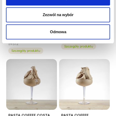
Zezwól na wybór
PASTA CIOCCOLATINO
PASTA
Odmowa
AL RUM/ CZEKOLADA Z
COCONUT/KOKOS
RUMEM
50402
59372
Szczegóły produktu
Szczegóły produktu
PASTA COFFEE COSTA
PASTA COFFEE