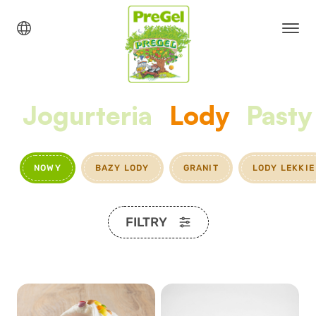
Jogurteria
Lody
Pasty
NOWY
BAZY LODY
GRANIT
LODY LEKKIE
FILTRY