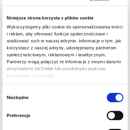
ARABESCHI JOLLY
ARABESCHI
CROCCANTE (CHRUPKI)
MERINGUE/BEZA
Niniejsza strona korzysta z plików cookie
28412
36302
Wykorzystujemy pliki cookie do spersonalizowania treści
Szczegóły produktu
Szczegóły produktu
i reklam, aby oferować funkcje społecznościowe i
analizować ruch w naszej witrynie. Informacje o tym, jak
korzystasz z naszej witryny, udostępniamy partnerom
społecznościowym, reklamowym i analitycznym.
Partnerzy mogą połączyć te informacje z innymi danymi
otrzymanymi od Ciebie lub uzyskanymi podczas
korzystania z ich usług.
Wybór
Niezbędne
zgody
GRANELLA CROCCANTE
GRANELLA PISTACJOWA
CATALANA
95814
67614
Preferencje
Szczegóły produktu
Szczegóły produktu