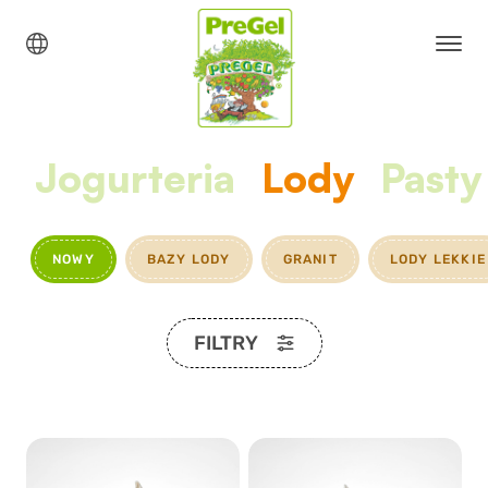
Jogurteria
Lody
Pasty
NOWY
BAZY LODY
GRANIT
LODY LEKKIE
FILTRY