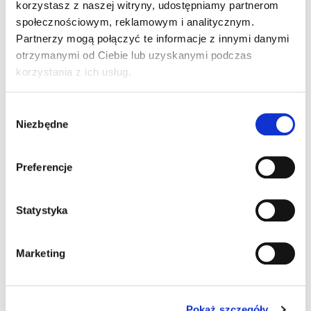
korzystasz z naszej witryny, udostępniamy partnerom
społecznościowym, reklamowym i analitycznym.
CENTORIGHE GREEN
CENTORIGHE MANGO
APPLE/ZIELONE JABŁKO
Partnerzy mogą połączyć te informacje z innymi danymi
14376
89306
otrzymanymi od Ciebie lub uzyskanymi podczas
Szczegóły produktu
Szczegóły produktu
korzystania z ich usług.
Wybór
Niezbędne
zgody
Preferencje
Statystyka
CENTORIGHE
Marketing
STRAWBERRY/TRUSKAWKA
27606
Szczegóły produktu
Pokaż szczegóły