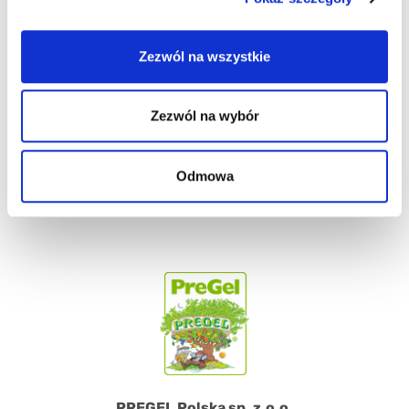
Wsparcie klienta
Zezwól na wszystkie
Robimy wszystko żeby oferować jak najlepsze wsparcie.
Staramy się wejść w rolę klienta i odgadnąć wszystkie
życzenia i potrzeby. Chcemy być wiarygodnym doradcą w
Zezwól na wybór
sprawach związanych z produktami, dostawami, informacjami
o rynku oraz innowacjach.
Odmowa
WSPARCIE KLIENTA
PREGEL Polska sp. z.o.o.