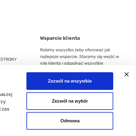
Wsparcie klienta
Robimy wszystko żeby oferować jak
najlepsze wsparcie. Staramy się wejść w
 STRONY
rolę klienta i odgadnąć wszystkie
życzenia i potrzeby. Chcemy być
wiarygodnym doradcą w sprawach
Zezwól na wszystkie
związanych z produktami, dostawami,
informacjami o rynku oraz innowacjach.
naszej
Zezwól na wybór
rzy
WSPARCIE KLIENTA
dczas
Odmowa