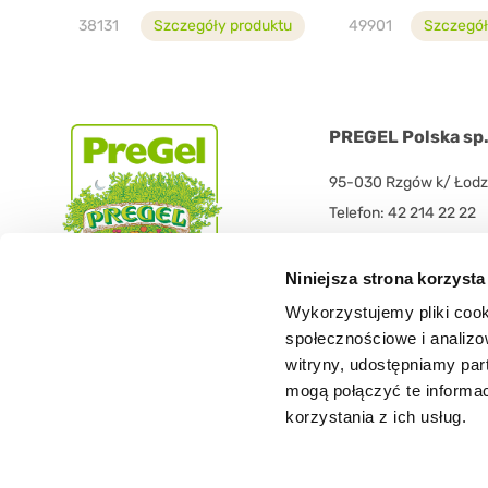
38131
Szczegóły produktu
49901
Szczegół
PREGEL Polska sp. 
95-030 Rzgów k/ Łodzi
Telefon: 42 214 22 22
Fax: 42 214 11 77
Mail: biuro@pregel.pl
Niniejsza strona korzysta
Wykorzystujemy pliki cook
społecznościowe i analizo
witryny, udostępniamy pa
mogą połączyć te informa
korzystania z ich usług.