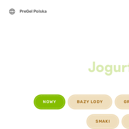
PreGel Polska
Jogur
NOWY
BAZY LODY
G
SMAKI